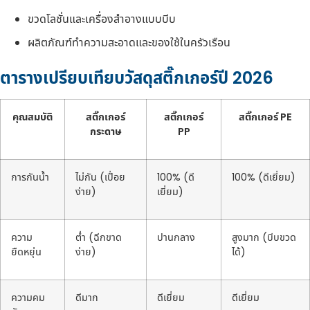
ขวดโลชั่นและเครื่องสำอางแบบบีบ
ผลิตภัณฑ์ทำความสะอาดและของใช้ในครัวเรือน
ตารางเปรียบเทียบวัสดุสติ๊กเกอร์ปี 2026
คุณสมบัติ
สติ๊กเกอร์
สติ๊กเกอร์
สติ๊กเกอร์ PE
กระดาษ
PP
การกันน้ำ
ไม่กัน (เปื่อย
100% (ดี
100% (ดีเยี่ยม)
ง่าย)
เยี่ยม)
ความ
ต่ำ (ฉีกขาด
ปานกลาง
สูงมาก (บีบขวด
ยืดหยุ่น
ง่าย)
ได้)
ความคม
ดีมาก
ดีเยี่ยม
ดีเยี่ยม