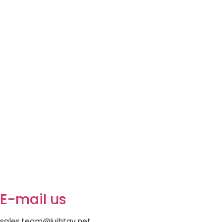
E-mail us
sales.team@juihtay.net